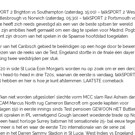
PORT 2 Brighton vs Southampton (zaterdag, 15:00) – talkSPORT 2 Wes
dlesbrough vs Norwich (zaterdag, 05:30) – talkSPORT 2 Portsmouth v
heeft zich reeds gevestigd als een van de beste spitsen ter wereld
 zijn ambities heeft gemaakt om een ​​dag te spelen voor Madrid.
Pog
ent zijn droom van het spelen in de Spaanse hoofdstad toegelaten.
 van het Caribisch gebied te beëindigen op een hoge door te bewe
ezen van de reeks van de Test, Engeland stortte in de finale één dayer
king twee wedstrijden per stuk.
T20 in side St Lucia Eoin Morgan’s worden nu op zoek om er een der
n head-to-head in drie T20s, waarvan de eerste is vandaag. talkSPOR
bal hebben en hier is hoe je kunt afstemmen. LAATSTE comeback
 ‘kan niet worden uitgesloten’ slechte vorm MCC slam Ravi Ashwin da
 CAM Marcus North rug Cameron Bancroft om goede kapitein voor
lagen 150 in eerste innings sinds Test pensioen GEWOON nIET Buttler
eel opraken in IPL vernietigend Gough lanceert woedende tirade op N
 een haast horloge Surrey batsman hit sensationele 25- bal eeuw teg
eer is het en waar de eerste T20 internationale van de serie zal
n in het Darren Sammy Stadion in St Lucia. West Indies vs Engeland