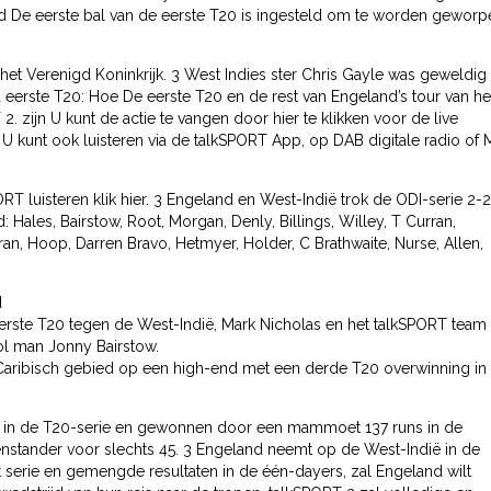
ttijd De eerste bal van de eerste T20 is ingesteld om te worden gewor
er het Verenigd Koninkrijk. 3 West Indies ster Chris Gayle was geweldig
eerste T20: Hoe De eerste T20 en de rest van Engeland’s tour van he
2. zijn U kunt de actie te vangen door hier te klikken voor de live
U kunt ook luisteren via de talkSPORT App, op DAB digitale radio of
T luisteren klik hier. 3 Engeland en West-Indië trok de ODI-serie 2-2
Hales, Bairstow, Root, Morgan, Denly, Billings, Willey, T Curran,
ran, Hoop, Darren Bravo, Hetmyer, Holder, C Brathwaite, Nurse, Allen,
d
erste T20 tegen de West-Indië, Mark Nicholas en het talkSPORT team
ol man Jonny Bairstow.
 Caribisch gebied op een high-end met een derde T20 overwinning in
t in de T20-serie en gewonnen door een mammoet 137 runs in de
nstander voor slechts 45. 3 Engeland neemt op de West-Indië in de
t serie en gemengde resultaten in de één-dayers, zal Engeland wilt