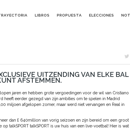
TRAYECTORIA
LIBROS
PROPUESTA
ELECCIONES
NOT
XCLUSIEVE UITZENDING VAN ELKE BAL
 KUNT AFSTEMMEN.
elopen jaren en hebben grote vergoedingen voor de wil van Cristiano
d heeft eerder gezegd van zijn ambities om te spelen in Madrid
100 miljoen afgelopen zomer, maar werd niet vervangen en Real in
 meer dan £ 640million van vorig seizoen en zijn bereid om een ​​groot
ve op talkSPORT talkSPORT is uw huis van een live-voetbal! Hier is wat