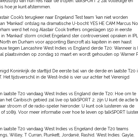
wedstrijd van hun reis naar de tropen. talkSPORT 2 zal volledige en
 is hoe je kunt afstemmen.
ir Cook’s terugkeer naar Engeland Test team ‘kan niet worden
 dan ‘Mankad’ ontslag na dramatische U-bocht YES HE CAM Marcus No
ham werd het nog Alastair Cook treffers ongeslagen 150 in eerste
n ‘Mankad’ storm cricket Engeland ster controversieel opraken in IP
orth en Durham voor apponting Bancroft als kapitein in een haast
eeuw tegen Lancashire West Indies vs England derde T20: Wanneer is 
e zal plaatsvinden op zondag 10 maart en wordt gehouden op Warner 
igd Koninkrijk de starttijd De eerste bal van de derde en laatste T20 i
t tijdsverschil in de West-Indië is vier uur achter het Verenigd
n laatste T20 vandaag West Indies vs England derde T20: Hoe om te
van het Caribisch gebied zal live op talkSPORT 2. zijn U kunt de actie t
ar stroom of de radio-speler hieronder. U kunt ook luisteren via de
of 1089. Voor meer informatie over hoe te leven op talkSPORT luiste
n laatste T20 vandaag West Indies vs Engeland derde T20 teams
ngs, Willey, T Curran, Plunkett, Jordanië, Rashid. West Indies: Gayle,