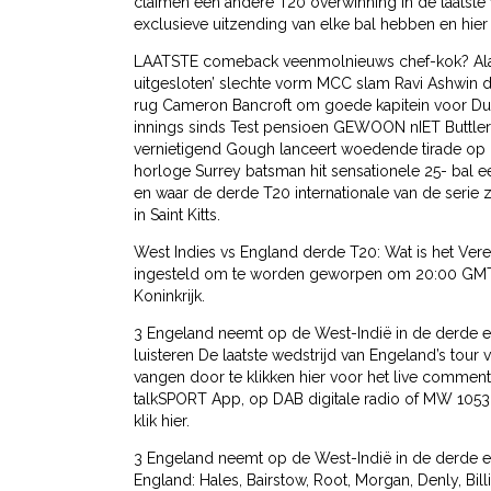
claimen een andere T20 overwinning in de laatste 
exclusieve uitzending van elke bal hebben en hier
LAATSTE comeback veenmolnieuws chef-kok? Alasta
uitgesloten’ slechte vorm MCC slam Ravi Ashwin
rug Cameron Bancroft om goede kapitein voor Dur
innings sinds Test pensioen GEWOON nIET Buttler i
vernietigend Gough lanceert woedende tirade op N
horloge Surrey batsman hit sensationele 25- bal 
en waar de derde T20 internationale van de seri
in Saint Kitts.
West Indies vs England derde T20: Wat is het Veren
ingesteld om te worden geworpen om 20:00 GMT. He
Koninkrijk.
3 Engeland neemt op de West-Indië in de derde e
luisteren De laatste wedstrijd van Engeland’s tour 
vangen door te klikken hier voor het live commenta
talkSPORT App, op DAB digitale radio of MW 1053 
klik hier.
3 Engeland neemt op de West-Indië in de derde e
England: Hales, Bairstow, Root, Morgan, Denly, Billi