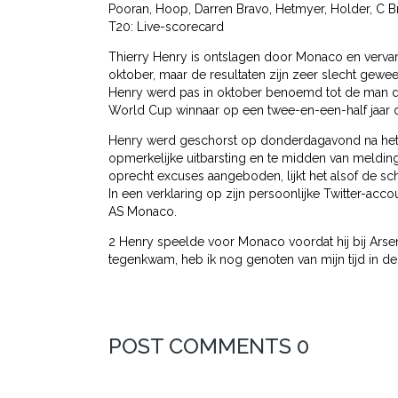
Pooran, Hoop, Darren Bravo, Hetmyer, Holder, C Br
T20: Live-scorecard
Thierry Henry is ontslagen door Monaco en verv
oktober, maar de resultaten zijn zeer slecht gewee
Henry werd pas in oktober benoemd tot de man di
World Cup winnaar op een twee-en-een-half jaar d
Henry werd geschorst op donderdagavond na het 
opmerkelijke uitbarsting en te midden van meldi
oprecht excuses aangeboden, lijkt het alsof de sch
In een verklaring op zijn persoonlijke Twitter-acco
AS Monaco.
2 Henry speelde voor Monaco voordat hij bij Arsen
tegenkwam, heb ik nog genoten van mijn tijd in de
POST COMMENTS 0