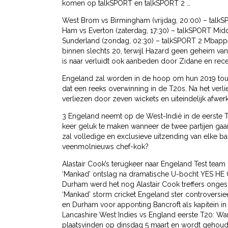
komen op talkSPORT en talkSPORT 2 …
West Brom vs Birmingham (vrijdag, 20:00) – talkS
Ham vs Everton (zaterdag, 17:30) – talkSPORT Mid
Sunderland (zondag, 02:30) – talkSPORT 2 Mbappe 
binnen slechts 20, terwijl Hazard geen geheim van
is naar verluidt ook aanbeden door Zidane en rec
Engeland zal worden in de hoop om hun 2019 tour
dat een reeks overwinning in de T20s. Na het verli
verliezen door zeven wickets en uiteindelijk afwer
3 Engeland neemt op de West-Indië in de eerste 
keer geluk te maken wanneer de twee partijen gaa
zal volledige en exclusieve uitzending van elke 
veenmolnieuws chef-kok?
Alastair Cook’s terugkeer naar Engeland Test team
‘Mankad’ ontslag na dramatische U-bocht YES HE
Durham werd het nog Alastair Cook treffers onges
‘Mankad’ storm cricket Engeland ster controversi
en Durham voor apponting Bancroft als kapitein in
Lancashire West Indies vs England eerste T20: Wann
plaatsvinden op dinsdag 5 maart en wordt gehoude