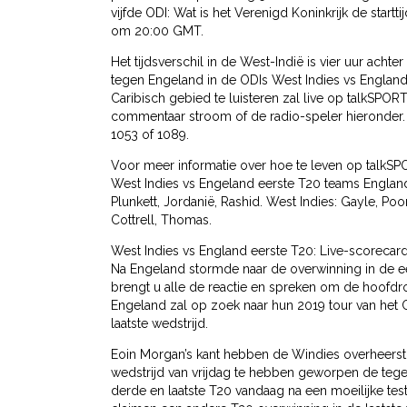
vijfde ODI: Wat is het Verenigd Koninkrijk de star
om 20:00 GMT.
Het tijdsverschil in de West-Indië is vier uur acht
tegen Engeland in de ODIs West Indies vs England 
Caribisch gebied te luisteren zal live op talkSPORT 
commentaar stroom of de radio-speler hieronder. 
1053 of 1089.
Voor meer informatie over hoe te leven op talkSPOR
West Indies vs Engeland eerste T20 teams England: 
Plunkett, Jordanië, Rashid. West Indies: Gayle, Poo
Cottrell, Thomas.
West Indies vs England eerste T20: Live-scorecar
Na Engeland stormde naar de overwinning in de e
brengt u alle de reactie en spreken om de hoofdr
Engeland zal op zoek naar hun 2019 tour van het
laatste wedstrijd.
Eoin Morgan’s kant hebben de Windies overheers
wedstrijd van vrijdag te hebben geworpen de tege
derde en laatste T20 vandaag na een moeilijke tes