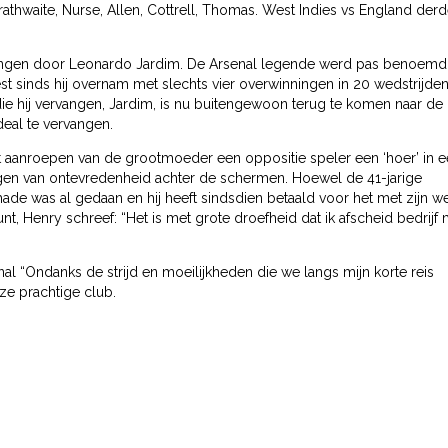
athwaite, Nurse, Allen, Cottrell, Thomas. West Indies vs England der
angen door Leonardo Jardim. De Arsenal legende werd pas benoemd 
st sinds hij overnam met slechts vier overwinningen in 20 wedstrijden
e hij vervangen, Jardim, is nu buitengewoon terug te komen naar de
eal te vervangen.
aanroepen van de grootmoeder een oppositie speler een ‘hoer’ in 
ngen van ontevredenheid achter de schermen. Hoewel de 41-jarige
ade was al gedaan en hij heeft sindsdien betaald voor het met zijn we
unt, Henry schreef: “Het is met grote droefheid dat ik afscheid bedrijf
al “Ondanks de strijd en moeilijkheden die we langs mijn korte reis
ze prachtige club.