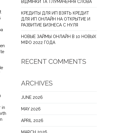
ВІДМІНКИ ТА ТЛУМАЧЕННЯ СЛОВА
t
КРЕДИТЫ ДЛЯ ИП ВЗЯТЬ КРЕДИТ
s
ДЛЯ ИП ОНЛАЙН НА ОТКРЫТИЕ И
РАЗВИТИЕ БИЗНЕСА С НУЛЯ
ba
НОВЫЕ ЗАЙМЫ ОНЛАЙН В 10 НОВЫХ
МФО 2022 ГОДА
ren
 te
RECENT COMMENTS
de
T
ARCHIVES
n
JUNE 2026
 in
MAY 2026
orth
en
APRIL 2026
MARCH 2026