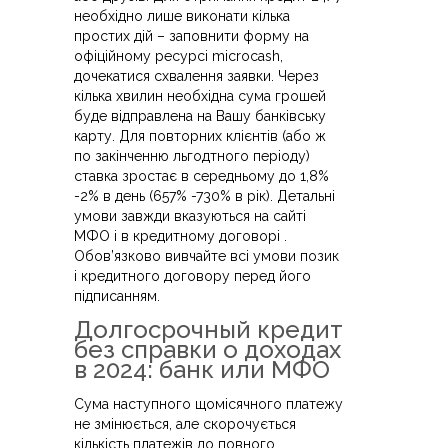
необхідно лише виконати кілька
простих дій – заповнити форму на
офіційному ресурсі microcash,
дочекатися схвалення заявки. Через
кілька хвилин необхідна сума грошей
буде відправлена на Вашу банківську
карту. Для повторних клієнтів (або ж
по закінченню льгодтного періоду)
ставка зростає в середньому до 1,8%
-2% в день (657% -730% в рік). Детальні
умови завжди вказуються на сайті
МФО і в кредитному договорі .
Обов’язково вивчайте всі умови позик
і кредитного договору перед його
підписанням.
Долгосрочный кредит
без справки о доходах
в 2024: банк или МФО
Сума наступного щомісячного платежу
не змінюється, але скорочується
кількість платежів до повного