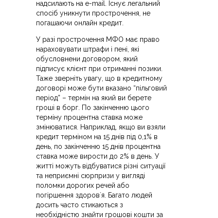
надсилають на e-mail. Існує легальний
спосіб уникнути прострочення, не
погашаючи онлайн кредит.
У разі прострочення МФО має право
нараховувати штрафи і пені, які
обусловнени договором, який
підписує клієнт при отриманні позики.
Таже зверніть увагу, що в кредитному
договорі може бути вказано “пільговий
період” – термін на який ви берете
гроші в борг. По закінченню цього
терміну процентна ставка може
змінюватися. Наприклад, якщо ви взяли
кредит терміном на 15 днів під 0,1% в
день, по закінченню 15 днів процентна
ставка може вирости до 2% в день. У
житті можуть відбуватися різні ситуації
та неприємні сюрпризи у вигляді
поломки дорогих речей або
погіршення здоров`я. Багато людей
досить часто стикаються з
необхідністю знайти грошові кошти за