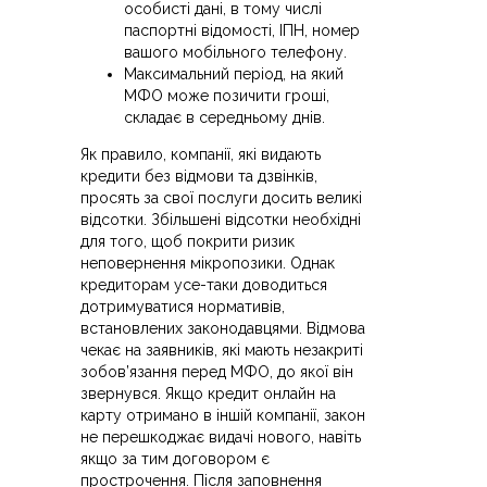
особисті дані, в тому числі
паспортні відомості, ІПН, номер
вашого мобільного телефону.
Максимальний період, на який
МФО може позичити гроші,
складає в середньому днів.
Як правило, компанії, які видають
кредити без відмови та дзвінків,
просять за свої послуги досить великі
відсотки. Збільшені відсотки необхідні
для того, щоб покрити ризик
неповернення мікропозики. Однак
кредиторам усе-таки доводиться
дотримуватися нормативів,
встановлених законодавцями. Відмова
чекає на заявників, які мають незакриті
зобов’язання перед МФО, до якої він
звернувся. Якщо кредит онлайн на
карту отримано в іншій компанії, закон
не перешкоджає видачі нового, навіть
якщо за тим договором є
прострочення. Після заповнення