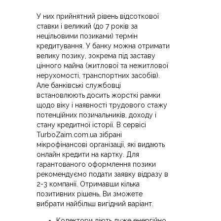
У них прийнятний рівень відсоткової
ставки і великий (до 7 років за
нецільовими позиками) термін
кредитування. У банку можна отримати
велику позику, зокрема під заставу
цінного майна (житлової та нежитлової
нерухомості, транспортних засобів).
Але банківські службовці
встановлюють досить жорсткі рамки
щодо віку і наявності трудового стажу
потенційних позичальників, доходу і
стану кредитної історії. В сервісі
TurboZaim.com.ua зібрані
мікрофінансові організації, які видають
онлайн кредити на картку. Для
гарантованого оформлення позики
рекомендуємо подати заявку відразу в
2-3 компанії. Отримавши кілька
позитивних рішень, Ви зможете
вибрати найбільш вигідний варіант.
Колектори діють дуже енергійно,