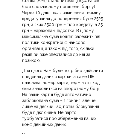
ставка (APR) становитиме 3,65% на рік
(при своєчасному погашенні боргу).
Через 10 днів, після закінчення терміну
кредитування до повернення буде 2525
грн, з яких 2500 грн – тіло кредиту, а 25
грн – нараховані відсотки. В цілому
максимальна сума коштів залежить від
політики конкретної фінансової
організації, а також від того, скільки
разів ви вже зверталися до неї за
позикою.
Для цього Вам буде потрібно здійснити
введення даних з картки, а саме ПІБ
власника, номер карти, термін дії і код,
який знаходиться на зворотному боці.
На вашій картці буде автоматично
заблокована сума – 1 гривня, але це
лише на деякий час, потім блокування
буде відключене. Не варто
турбуватися про збереження ваших
конфіденційних даних.